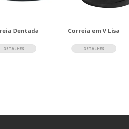
reia Dentada
Correia em V Lisa
DETALHES
DETALHES