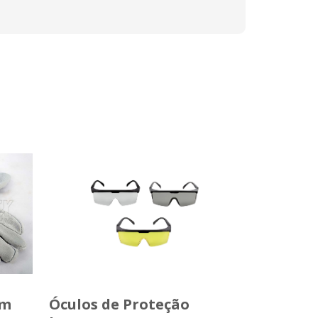
om
Óculos de Proteção
Protetor