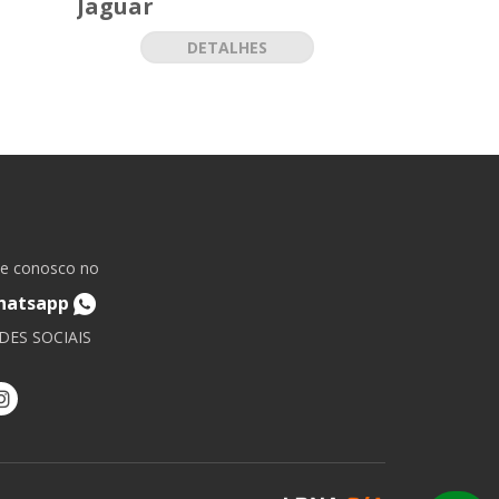
Jaguar
Natural
DETALHES
le conosco no
hatsapp
DES SOCIAIS