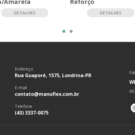
a/Amarela
Reforço
DETALHES
DETALHES
Endereço
Fa
Rua Guaporé, 1575, Londrina-PR
W
E-mail
RE
contato@manuflex.com.br
Telefone
(43) 3337-0075