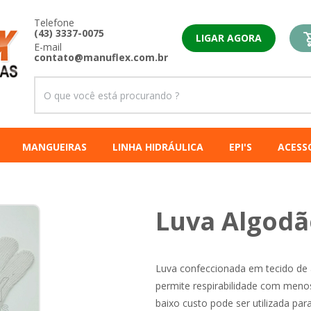
Telefone
(43) 3337-0075
LIGAR AGORA
E-mail
contato@manuflex.com.br
MANGUEIRAS
LINHA HIDRÁULICA
EPI'S
ACESS
Luva Algodão
Luva confeccionada em tecido de a
permite respirabilidade com menos
baixo custo pode ser utilizada par